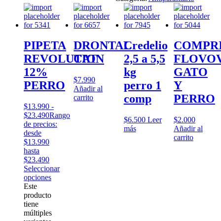
PIPETA
DRONTAL
Credelio
COMPR
REVOLUTION
CAT
2,5 a 5,5
FLOVO
12%
kg
GATO
$
7.990
PERRO
perro 1
Y
Añadir al
comp
PERRO
carrito
$
13.990
-
$
23.490
Rango
$
6.500
Leer
$
2.000
de precios:
más
Añadir al
desde
carrito
$13.990
hasta
$23.490
Seleccionar
opciones
Este
producto
tiene
múltiples