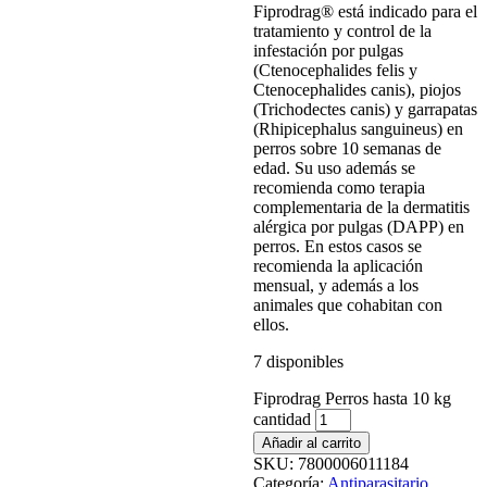
Fiprodrag® está indicado para el
tratamiento y control de la
infestación por pulgas
(Ctenocephalides felis y
Ctenocephalides canis), piojos
(Trichodectes canis) y garrapatas
(Rhipicephalus sanguineus) en
perros sobre 10 semanas de
edad. Su uso además se
recomienda como terapia
complementaria de la dermatitis
alérgica por pulgas (DAPP) en
perros. En estos casos se
recomienda la aplicación
mensual, y además a los
animales que cohabitan con
ellos.
7 disponibles
Fiprodrag Perros hasta 10 kg
cantidad
Añadir al carrito
SKU:
7800006011184
Categoría:
Antiparasitario