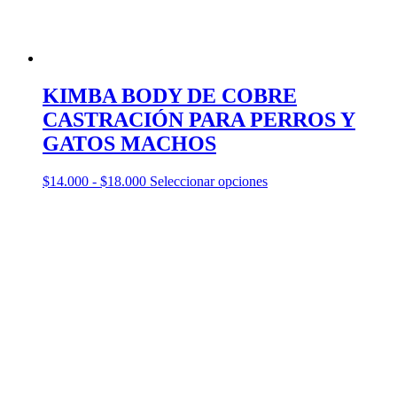
KIMBA BODY DE COBRE
CASTRACIÓN PARA PERROS Y
GATOS MACHOS
Rango
Este
$
14.000
-
$
18.000
Seleccionar opciones
de
producto
precios:
tiene
desde
múltiples
$14.000
variantes.
hasta
Las
$18.000
opciones
se
pueden
elegir
en
la
página
de