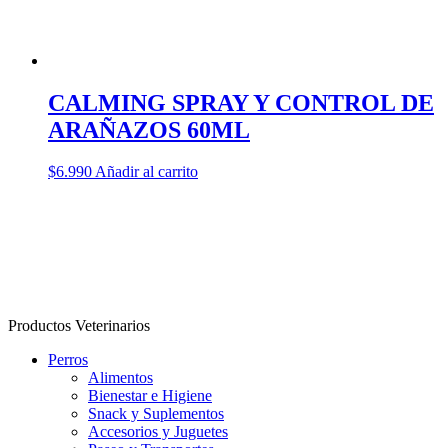
producto
CALMING SPRAY Y CONTROL DE
ARAÑAZOS 60ML
$
6.990
Añadir al carrito
Productos Veterinarios
Perros
Alimentos
Bienestar e Higiene
Snack y Suplementos
Accesorios y Juguetes