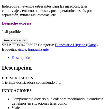
Indicados en eventos estresantes para las mascotas, tales
como viajes, entornos ruidosos, post operatorios, estrés por
separación, mudanzas, estadías, etc.
Despacho express
1 disponibles
MODULADOR
Añadir al carrito
DE
SKU:
7798042366972
Categoría:
Bienestar e Higiene (Gatos)
ANSIEDAD
Etiquetas:
gatos
,
tranquilizante
OHM
GATOS
Descripción
7
g
Descripción
cantidad
PRESENTACIÓN
1 jeringa dosificadora conteniendo 7 g.
INDICACIONES
Complemento dietario que colabora modulando la conducta
de felinos en situaciones tales como:
Viajes