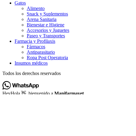
Gatos
Alimento
Snack y Suplementos
Arena Sanitaria
Bienestar e Higiene
Accesorios y Juguetes
Paseo y Transportes
Farmacia y Profilaxis
Fármacos
Antiparasitario
Ropa Post Operatoria
Insumos médicos
Todos los derechos reservados
Hey
Hola
👋, bienvenido a
Manifarmavet
¿Podemos ayudarle?
Abrir chat
Powered by
Joinchat