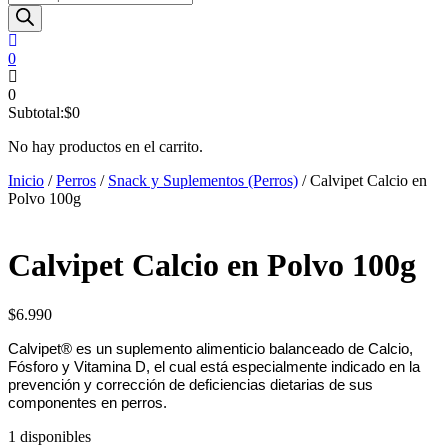
de
productos
0
0
Subtotal:
$
0
No hay productos en el carrito.
Inicio
/
Perros
/
Snack y Suplementos (Perros)
/ Calvipet Calcio en
Polvo 100g
Calvipet Calcio en Polvo 100g
$
6.990
Calvipet® es un suplemento alimenticio balanceado de Calcio,
Fósforo y Vitamina D, el cual está especialmente indicado en la
prevención y corrección de deficiencias dietarias de sus
componentes en perros.
1 disponibles