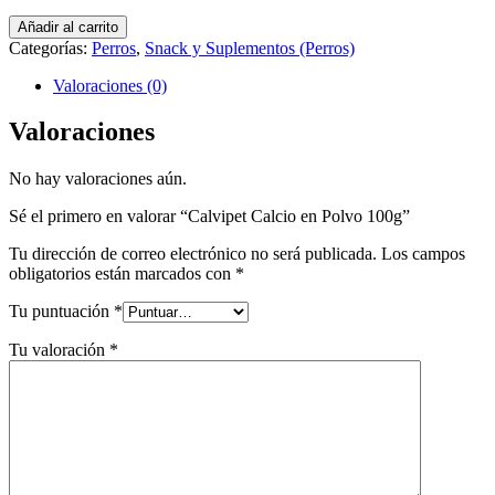
Calvipet
Añadir al carrito
Calcio
Categorías:
Perros
,
Snack y Suplementos (Perros)
en
Polvo
Valoraciones (0)
100g
cantidad
Valoraciones
No hay valoraciones aún.
Sé el primero en valorar “Calvipet Calcio en Polvo 100g”
Tu dirección de correo electrónico no será publicada.
Los campos
obligatorios están marcados con
*
Tu puntuación
*
Tu valoración
*