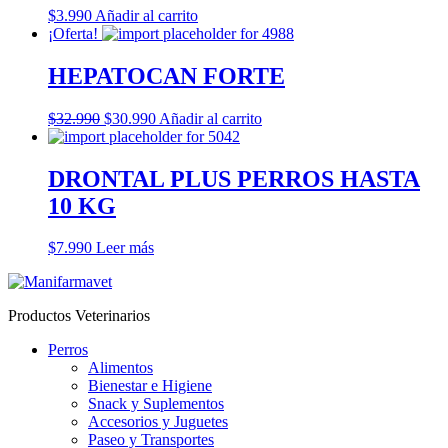
$
3.990
Añadir al carrito
¡Oferta!
HEPATOCAN FORTE
El
El
$
32.990
$
30.990
Añadir al carrito
precio
precio
original
actual
era:
es:
DRONTAL PLUS PERROS HASTA
$32.990.
$30.990.
10 KG
$
7.990
Leer más
Productos Veterinarios
Perros
Alimentos
Bienestar e Higiene
Snack y Suplementos
Accesorios y Juguetes
Paseo y Transportes