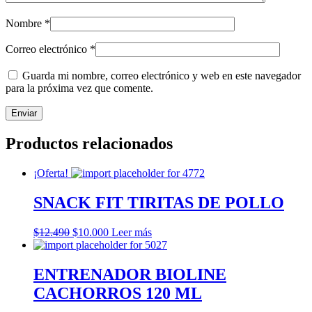
Nombre
*
Correo electrónico
*
Guarda mi nombre, correo electrónico y web en este navegador
para la próxima vez que comente.
Productos relacionados
¡Oferta!
SNACK FIT TIRITAS DE POLLO
El
El
$
12.490
$
10.000
Leer más
precio
precio
original
actual
era:
es:
ENTRENADOR BIOLINE
$12.490.
$10.000.
CACHORROS 120 ML