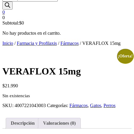
de
productos
0
0
Subtotal:
$
0
No hay productos en el carrito.
Inicio
/
Farmacia y Profilaxis
/
Fármacos
/ VERAFLOX 15mg
¡Oferta!
VERAFLOX 15mg
$
21.990
Sin existencias
SKU:
4007221043003
Categorías:
Fármacos
,
Gatos
,
Perros
Descripción
Valoraciones (0)