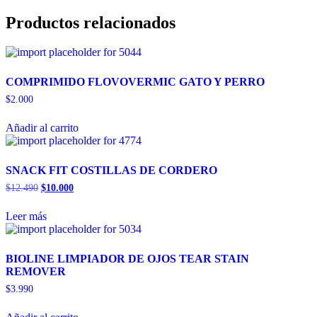
Productos relacionados
COMPRIMIDO FLOVOVERMIC GATO Y PERRO
$
2.000
Añadir al carrito
SNACK FIT COSTILLAS DE CORDERO
$
12.490
El
$
10.000
El
precio
precio
original
actual
Leer más
era:
es:
$12.490.
$10.000.
BIOLINE LIMPIADOR DE OJOS TEAR STAIN
REMOVER
$
3.990