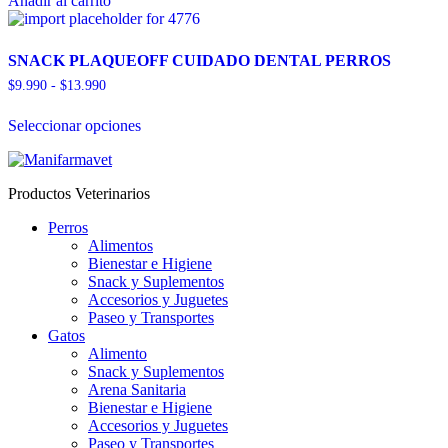
Añadir al carrito
SNACK PLAQUEOFF CUIDADO DENTAL PERROS
$
9.990
-
$
13.990
Rango
de
Este
precios:
Seleccionar opciones
producto
desde
tiene
$9.990
múltiples
hasta
variantes.
$13.990
Productos Veterinarios
Las
opciones
Perros
se
Alimentos
pueden
Bienestar e Higiene
elegir
Snack y Suplementos
en
Accesorios y Juguetes
la
Paseo y Transportes
página
Gatos
de
Alimento
producto
Snack y Suplementos
Arena Sanitaria
Bienestar e Higiene
Accesorios y Juguetes
Paseo y Transportes